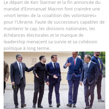
Le départ de Keir Starmer et la fin annoncée du
mandat d'Emmanuel Macron font craindre une
«mort lente» de la «coalition des volontaires»
pour l'Ukraine. Faute de successeurs capables de
maintenir le cap, les divisions nationales, les
échéances électorales et le manque de
leadership menacent sa survie et sa cohésion
politique à long terme.