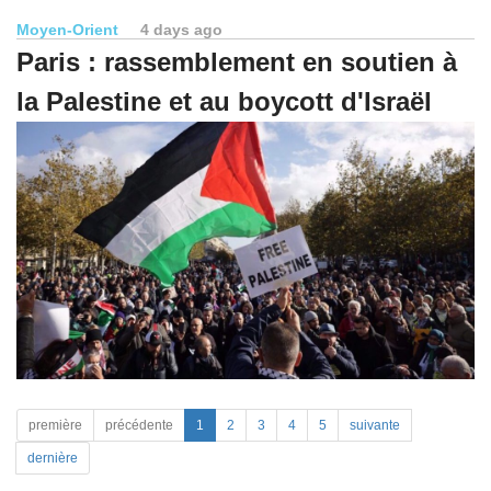
Moyen-Orient
4 days ago
Paris : rassemblement en soutien à
la Palestine et au boycott d'Israël
première
précédente
1
2
3
4
5
suivante
dernière