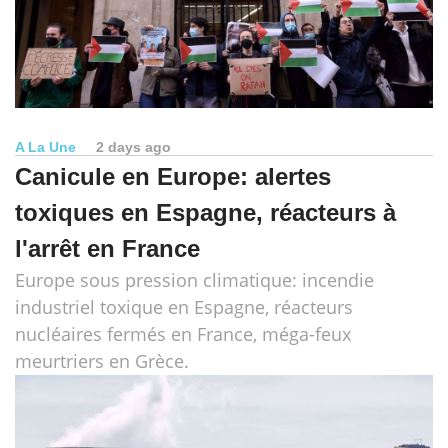
A La Une
2 days ago
Canicule en Europe: alertes
toxiques en Espagne, réacteurs à
l'arrêt en France
Europe sous pression climatique: incendie
industriel toxique en Espagne, réacteurs
nucléaires fermés en France, méga-feux
meurtriers en Grèce.