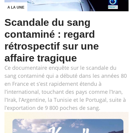
A LA UNE
Scandale du sang
contaminé : regard
rétrospectif sur une
affaire tragique
Ce documentaire enquête sur le scandale du
sang contaminé qui a débuté dans les années 80
en France et s’est rapidement étendu à
l’international, touchant des pays comme l’Iran,
l’Irak, l’Argentine, la Tunisie et le Portugal, suite à
l’exportation de 9 800 poches de sang.