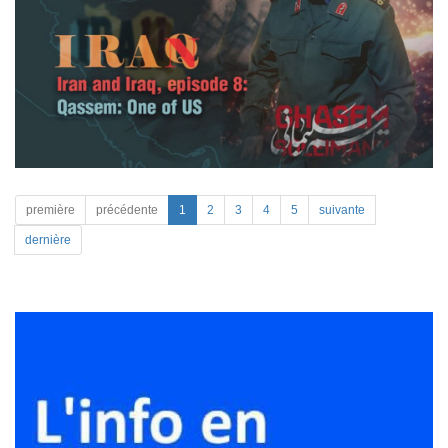
première
précédente
1
2
3
4
5
suivante
dernière