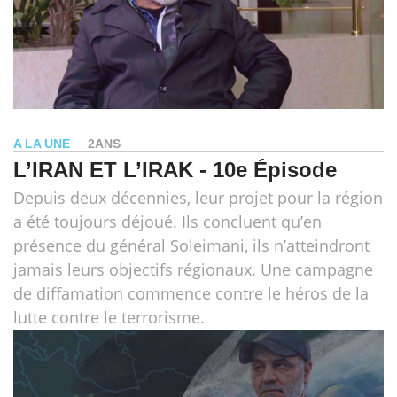
A LA UNE
2ANS
L’IRAN ET L’IRAK - 10e Épisode
Depuis deux décennies, leur projet pour la région
a été toujours déjoué. Ils concluent qu’en
présence du général Soleimani, ils n’atteindront
jamais leurs objectifs régionaux. Une campagne
de diffamation commence contre le héros de la
lutte contre le terrorisme.