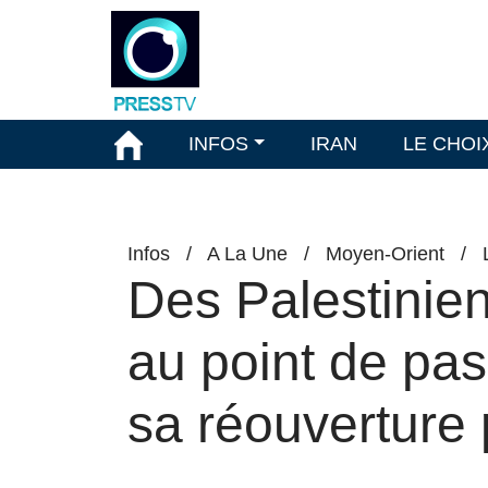
INFOS
IRAN
LE CHOI
Infos
/
A La Une
/
Moyen-Orient
/
Des Palestinien
au point de pa
sa réouverture p