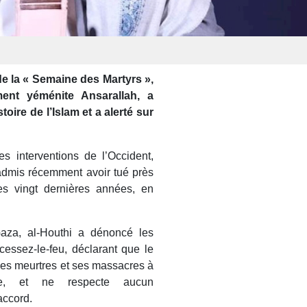
e la « Semaine des Martyrs »,
ent yéménite Ansarallah, a
toire de l’Islam et a alerté sur
s interventions de l’Occident,
admis récemment avoir tué près
es vingt dernières années, en
 Gaza, al-Houthi a dénoncé les
 cessez-le-feu, déclarant que le
ses meurtres et ses massacres à
e, et ne respecte aucun
accord.