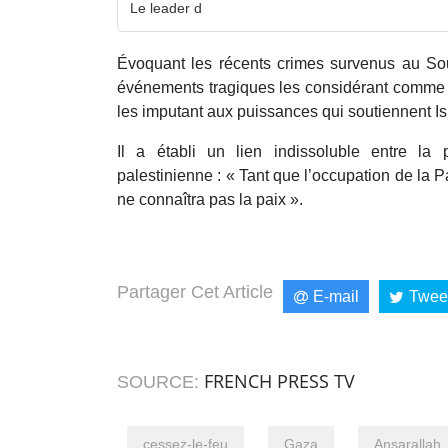
Le leader d
Évoquant les récents crimes survenus au So
événements tragiques les considérant comme d
les imputant aux puissances qui soutiennent Is
Il a établi un lien indissoluble entre la 
palestinienne : « Tant que l’occupation de la P
ne connaîtra pas la paix ».
Partager Cet Article
E-mail
Twee
FRENCH PRESS TV
SOURCE:
cessez-le-feu
Gaza
Ansarallah