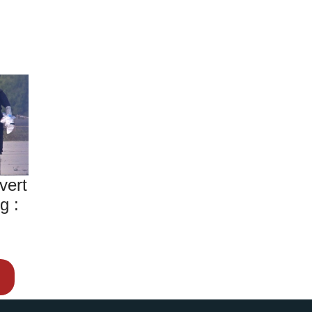
vert
g :