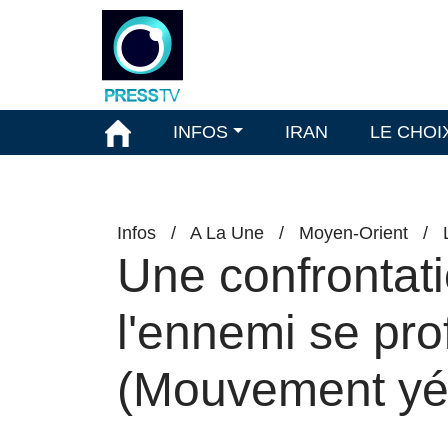
INFOS
IRAN
LE CHOI
Infos
/
A La Une
/
Moyen-Orient
/
Une confrontat
l'ennemi se prof
(Mouvement yém