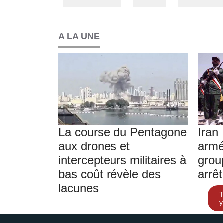
A LA UNE
La course du Pentagone
Iran 
aux drones et
armé
intercepteurs militaires à
grou
bas coût révèle des
arrê
lacunes