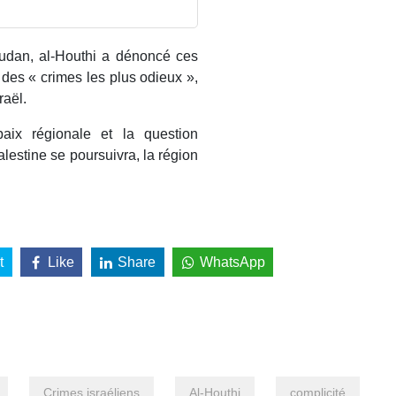
udan, al-Houthi a dénoncé ces
es « crimes les plus odieux »,
raël.
paix régionale et la question
alestine se poursuivra, la région
t
Like
Share
WhatsApp
Crimes israéliens
Al-Houthi
complicité