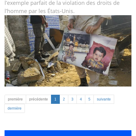
l’exemple parfait de la violation des droits de
l’homme par les États-Unis.
première
précédente
1
2
3
4
5
suivante
dernière