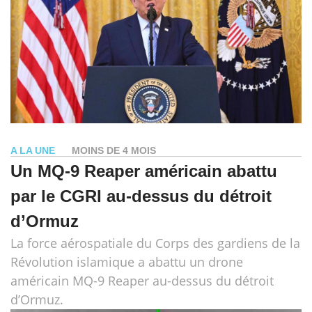
A LA UNE
MOINS DE 4 MOIS
Un MQ-9 Reaper américain abattu
par le CGRI au-dessus du détroit
d’Ormuz
La force aérospatiale du Corps des gardiens de la
Révolution islamique a abattu un drone
américain MQ-9 Reaper au-dessus du détroit
d’Ormuz.