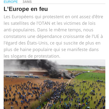
EUROPE
3ANS
L’Europe en feu
Les Européens qui protestent en ont assez d’être
les satellites de l’OTAN et les victimes de lois
anti-populaires. Dans le même temps, nous
constatons une dépendance croissante de l’UE à
l’égard des États-Unis, ce qui suscite de plus en
plus de haine populaire qui se manifeste dans
les slogans de protestation.