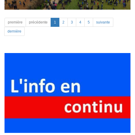
première
précédente
1
2
3
4
5
suivante
dernière